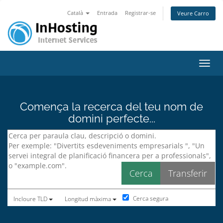
Català
Entrada
Registrar-se
Veure Carro
Canvi
Comença la recerca del teu nom de
domini perfecte...
Cerca segura
Incloure TLD
Longitud màxima