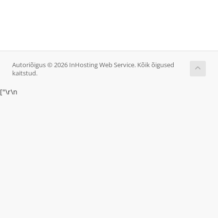
Autoriõigus © 2026 InHosting Web Service. Kõik õigused
kaitstud.
["
\r\n