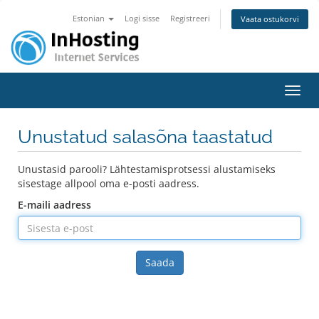
Estonian
Logi sisse
Registreeri
Vaata ostukorvi
Lülit
Unustatud salasõna taastatud
Unustasid parooli? Lähtestamisprotsessi alustamiseks
sisestage allpool oma e-posti aadress.
E-maili aadress
Saada