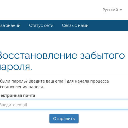
Русский
за знаний
Статус сети
Связь с нами
Восстановление забытого
пароля.
были пароль? Введите ваш email для начала процесса
сстановления пароля.
лектронная почта
Отправить