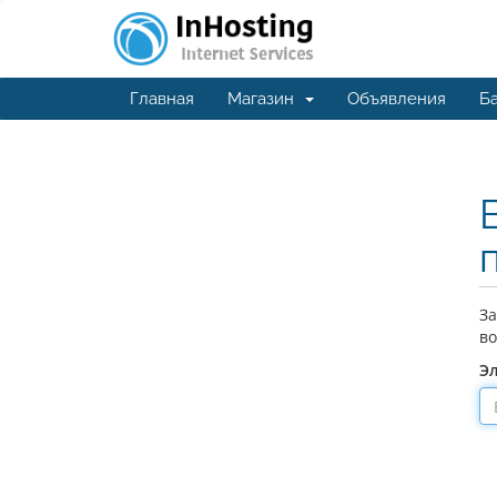
Главная
Магазин
Объявления
Ба
За
во
Э