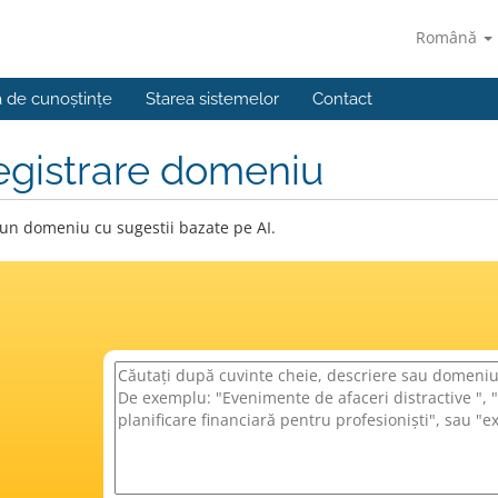
Română
a de cunoștințe
Starea sistemelor
Contact
egistrare domeniu
 un domeniu cu sugestii bazate pe AI.