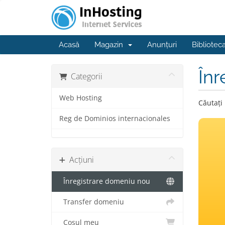
Acasă
Magazin
Anunțuri
Bibliotec
Înr
Categorii
Web Hosting
Căutați
Reg de Dominios internacionales
Acțiuni
Înregistrare domeniu nou
Transfer domeniu
Coșul meu