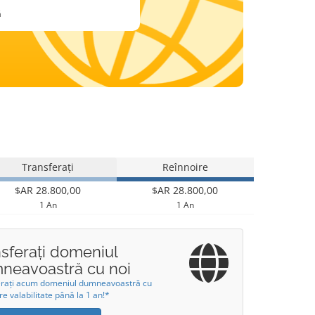
ă
Transferați
Reînnoire
$AR 28.800,00
$AR 28.800,00
1 An
1 An
nsferați domeniul
neavoastră cu noi
erați acum domeniul dumneavoastră cu
re valabilitate până la 1 an!*