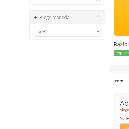
Alege moneda
Răsfoi
Popular 
.com
Ad
Alege
Noi a
Ex