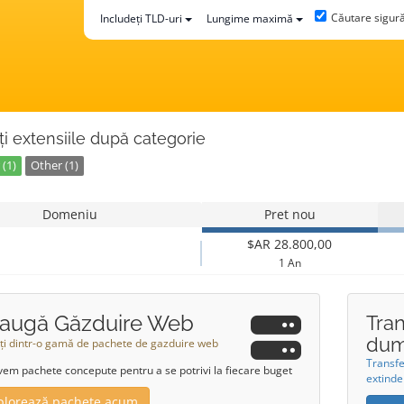
Căutare sigur
Includeți TLD-uri
Lungime maximă
ți extensiile după categorie
(1)
Other (1)
Domeniu
Pret nou
$AR 28.800,00
1 An
augă Găzduire Web
Tra
dum
ți dintr-o gamă de pachete de gazduire web
Transf
vem pachete concepute pentru a se potrivi la fiecare buget
extinde
plorează pachete acum